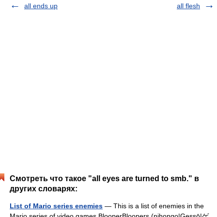
all ends up
all flesh
Смотреть что такое "all eyes are turned to smb." в
других словарях:
List of Mario series enemies
— This is a list of enemies in the
Mario series of video games.BlooperBloopers (nihongo|Gessō|ゲ