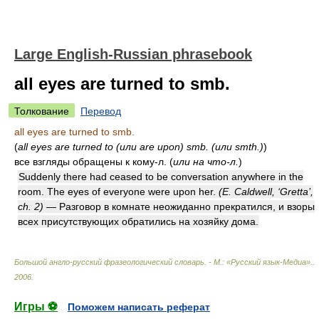
Large English-Russian phrasebook
all eyes are turned to smb.
Толкование
Перевод
all eyes are turned to smb.
(
all eyes are turned to (или are upon) smb. (или smth.)
)
все взгляды обращены к кому-л.
(
или на что-л.
)
Suddenly there had ceased to be conversation anywhere in the
room. The eyes of everyone were upon her.
(E. Caldwell, ‘Gretta’,
ch. 2)
— Разговор в комнате неожиданно прекратился, и взоры
всех присутствующих обратились на хозяйку дома.
Большой англо-русский фразеологический словарь. - М.: «Русский язык-Медиа».
.
2006
.
Игры ⚽
Поможем написать реферат