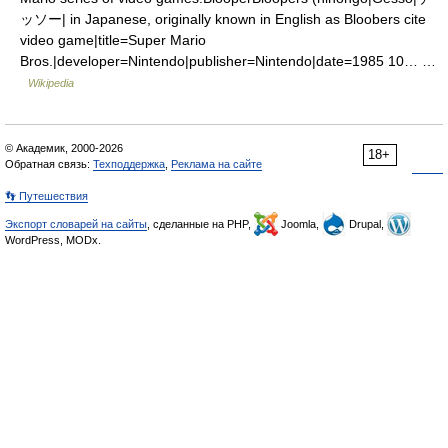
ッソー| in Japanese, originally known in English as Bloobers cite
video game|title=Super Mario
Bros.|developer=Nintendo|publisher=Nintendo|date=1985 10… …
Wikipedia
© Академик, 2000-2026
18+
Обратная связь:
Техподдержка
,
Реклама на сайте
👣 Путешествия
Экспорт словарей на сайты
, сделанные на PHP,
Joomla,
Drupal,
WordPress, MODx.